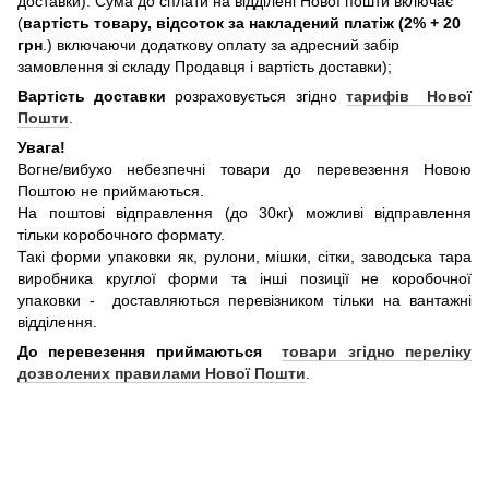
доставки). Сума до сплати на відділені Нової пошти включає
(
вартість товару, відсоток за накладений платіж (2% + 20
грн
.) включаючи додаткову оплату за адресний забір
замовлення зі складу Продавця і вартість доставки);
Вартість доставки
розраховується згідно
тарифів Нової
Пошти
.
Увага!
Вогне/вибухо небезпечні товари до перевезення Новою
Поштою не приймаються.
На поштові відправлення (до 30кг) можливі відправлення
тільки коробочного формату.
Такі форми упаковки як, рулони, мішки, сітки, заводська тара
виробника круглої форми та інші позиції не коробочної
упаковки - доставляються перевізником тільки на вантажні
відділення.
До перевезення приймаються
товари згідно переліку
дозволених правилами Нової Пошти
.