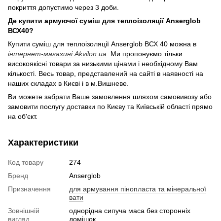
покриття допустимо через 3 доби.
Де купити армуючої суміш для теплоізоляції Anserglob
ВСХ40?
Купити суміш для теплоізоляції Anserglob ВСХ 40 можна в
інтернет-магазині Akvilon.ua
. Ми пропонуємо тільки
високоякісні товари за низькими цінами і необхідному Вам
кількості. Весь товар, представлений на сайті в наявності на
наших складах в Києві і в м.Вишневе.
Ви можете забрати Ваше замовлення шляхом самовивозу або
замовити послугу доставки по Києву та Київській області прямо
на об'єкт.
Характеристики
Код товару
274
Бренд
Anserglob
Призначення
для армування пінопласта та мінеральної
вати
Зовнішній
однорідна сипуча маса без сторонніх
вигляд
домішок