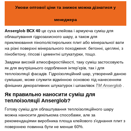
Умови оптової ціни та знижок можна дізнатися у
менеджера
Anserglob ВСХ 40
це суха клейова і армуюча суміш для
облаштування гідрозахисного шару, а також для
приклеювання пінополістирольних плит або мінеральної вати
на різні поверхні мінерального походженя: бетонні, цегляні, з
пінобетону, гіпсові і цементні штукатурки, тощо.
Завдяки високій атмосферостійкості, таку суміш застосовують
як для внутрішнього оздоблення інтер'єрів, так і для
теплоізоляції фасадів. Гідроізоляційний шар, утворений даною
сумішшю, може служити відмінною основою під нанесенням
фінішних декоративних штукатурок і шпаклівок
ТМ Anserglob
.
Як правильно наносити суміш для
теплоізоляції Anserglob?
Готову суміш для облаштування теплоізоляційного шару
можна наносити декількома способами, але за
рекомендаціями виробника площа клейового з'єднання плит з
поверхнею повинна бути не менше 60%.