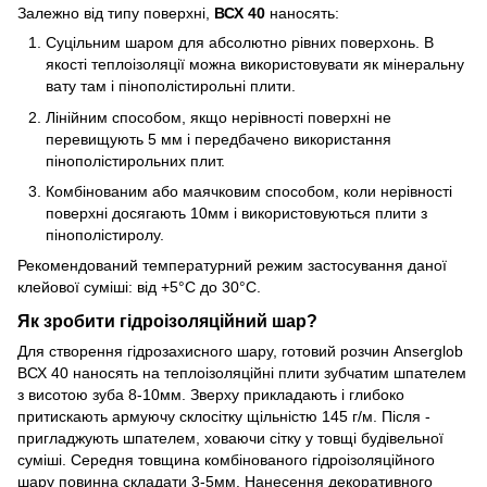
Залежно від типу поверхні,
ВСХ 40
наносять:
Суцільним шаром для абсолютно рівних поверхонь. В
якості теплоізоляції можна використовувати як мінеральну
вату там і пінополістирольні плити.
Лінійним способом, якщо нерівності поверхні не
перевищують 5 мм і передбачено використання
пінополістирольних плит.
Комбінованим або маячковим способом, коли нерівності
поверхні досягають 10мм і використовуються плити з
пінополістиролу.
Рекомендований температурний режим застосування даної
клейової суміші: від +5°С до 30°С.
Як зробити гідроізоляційний шар?
Для створення гідрозахисного шару, готовий розчин Anserglob
ВСХ 40 наносять на теплоізоляційні плити зубчатим шпателем
з висотою зуба 8-10мм. Зверху прикладають і глибоко
притискають армуючу склосітку щільністю 145 г/м. Після -
пригладжують шпателем, ховаючи сітку у товщі будівельної
суміші. Середня товщина комбінованого гідроізоляційного
шару повинна складати 3-5мм. Нанесення декоративного