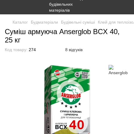
Каталог
Будматеріали
Будівельні суміші
Клей для теплоізо
Суміш армуюча Anserglob BCX 40,
25 кг
Код товару:
274
8 відгуків