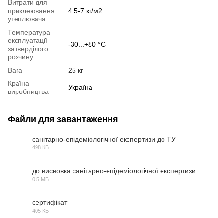
Витрати для
приклеювання
4.5-7 кг/м2
утеплювача
Температура
експлуатації
-30...+80 °С
затверділого
розчину
Вага
25 кг
Країна
Україна
виробництва
Файли для завантаження
санітарно-епідеміологічної експертизи до ТУ
498 КБ
PDF
до висновка санітарно-епідеміологічної експертизи
0.5 МБ
PDF
сертифікат
405 КБ
PDF