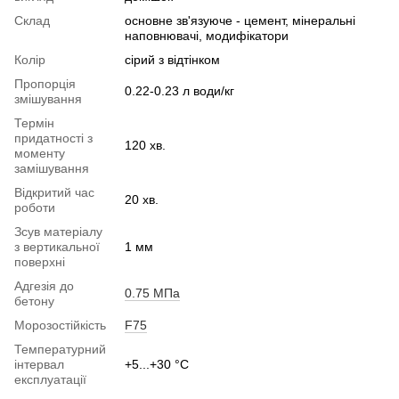
Склад
основне зв'язуюче - цемент, мінеральні
наповнювачі, модифікатори
Колір
сірий з відтінком
Пропорція
0.22-0.23 л води/кг
змішування
Термін
придатності з
120 хв.
моменту
замішування
Відкритий час
20 хв.
роботи
Зсув матеріалу
з вертикальної
1 мм
поверхні
Адгезія до
0.75 МПа
бетону
Морозостійкість
F75
Температурний
інтервал
+5...+30 °С
експлуатації