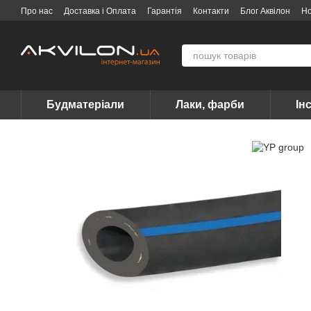
Перейти до основного контенту
Про нас
Доставка і Оплата
Гарантія
Контакти
Блог Аквілон
Н
Договір публічної оферти
Вакансії
Бренди
Будматеріали
Лаки, фарби
Ін