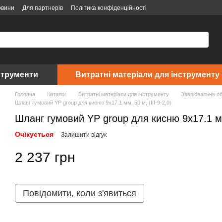
овини
Для партнерів
Політика конфіденційності
струменти
Витратні матеріали для інструменту
Головна
Каталог
Витратні матеріали для інструменту
Зварювальне о
Шланг гумовий YP group для кисню 9х17.1 мм, 50 м, (ІІІ-9-2,0)
Шланг гумовий YP group для кисню 9х17.1 мм,
Очікується
Залишити відгук
2 237 грн
Повідомити, коли з'явиться