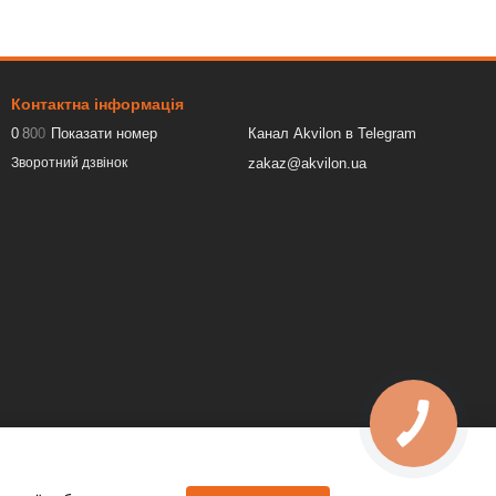
Контактна інформація
0
8
0
0
Показати номер
Канал Akvilon в Telegram
zakaz@akvilon.ua
Зворотний дзвінок