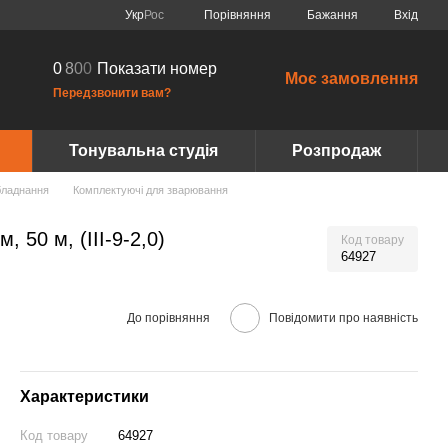
Порівняння
Укр
Рос
Бажання
Вхід
0
8
0
0
Показати номер
Моє замовлення
Передзвонити вам?
Тонувальна студія
Розпродаж
бладнання
Комплектуючі для зварювання
 50 м, (ІІІ-9-2,0)
Код товару
64927
До порівняння
Повідомити про наявність
Характеристики
Код товару
64927