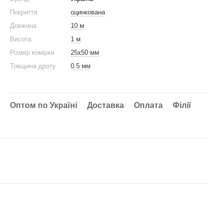
Покриття
оцинкована
Довжина
10 м
Висота
1 м
Розмір комірки
25х50 мм
Товщина дроту
0.5 мм
Оптом по Україні
Доставка
Оплата
Філії