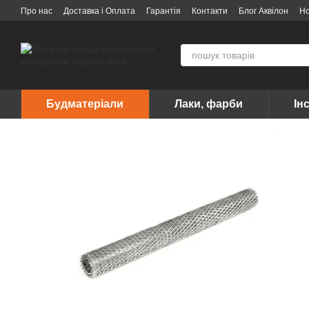
Перейти до основного контенту
Про нас
Доставка і Оплата
Гарантія
Контакти
Блог Аквілон
Н
Договір публічної оферти
Вакансії
Бренди
Будматеріали
Лаки, фарби
Ін