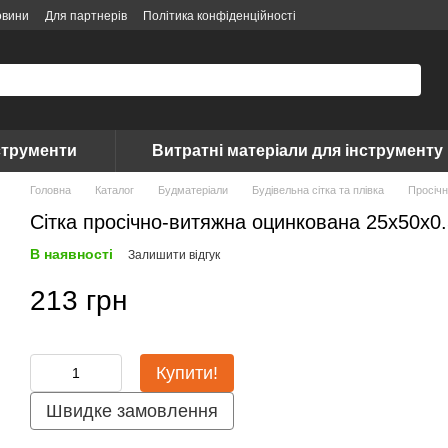
овини
Для партнерів
Політика конфіденційності
струменти
Витратні матеріали для інструменту
Головна
Каталог
Будматеріали
Будівельна сітка та плівка
Просічн
Сітка просічно-витяжна оцинкована 25х50х0.
В наявності
Залишити відгук
213 грн
Купити!
Швидке замовлення