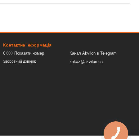
Контактна інформація
0
8
0
0
Показати номер
Канал Akvilon в Telegram
zakaz@akvilon.ua
Зворотний дзвінок