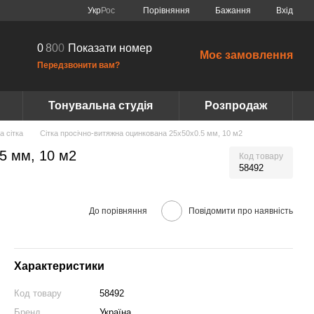
Порівняння
Укр
Рос
Бажання
Вхід
0
8
0
0
Показати номер
Моє замовлення
Передзвонити вам?
Тонувальна студія
Розпродаж
а сітка
Сітка просічно-витяжна оцинкована 25х50х0.5 мм, 10 м2
5 мм, 10 м2
Код товару
58492
До порівняння
Повідомити про наявність
Характеристики
Код товару
58492
Бренд
Україна