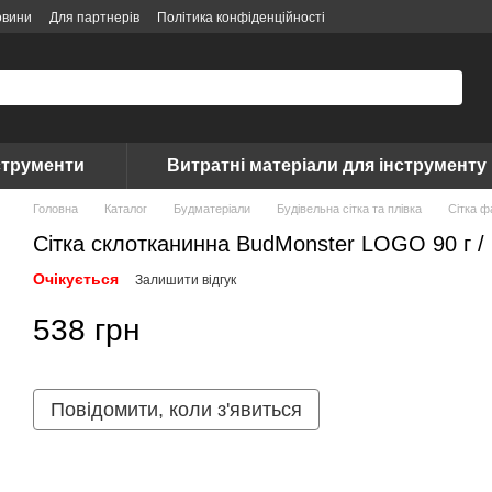
овини
Для партнерів
Політика конфіденційності
струменти
Витратні матеріали для інструменту
Головна
Каталог
Будматеріали
Будівельна сітка та плівка
Сітка ф
Сітка склотканинна BudMonster LOGO 90 г /
Очікується
Залишити відгук
538 грн
Повідомити, коли з'явиться