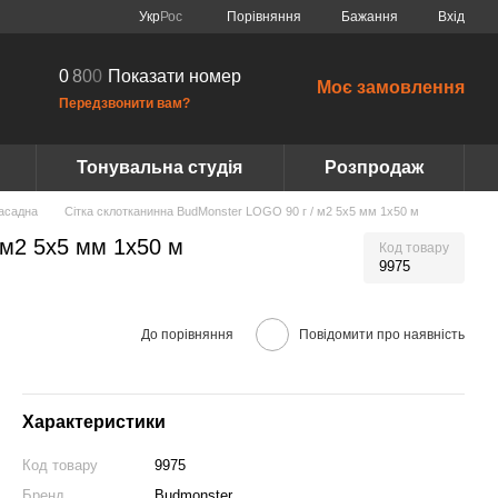
Порівняння
Укр
Рос
Бажання
Вхід
0
8
0
0
Показати номер
Моє замовлення
Передзвонити вам?
Тонувальна студія
Розпродаж
асадна
Сітка склотканинна BudMonster LOGO 90 г / м2 5x5 мм 1x50 м
 м2 5x5 мм 1x50 м
Код товару
9975
До порівняння
Повідомити про наявність
Характеристики
Код товару
9975
Бренд
Budmonster