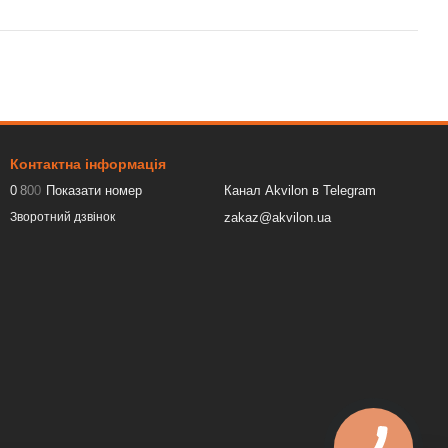
Контактна інформація
0
8
0
0
Показати номер
Канал Akvilon в Telegram
zakaz@akvilon.ua
Зворотний дзвінок