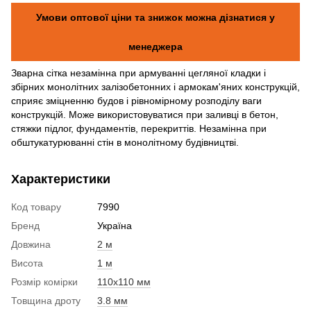
Умови оптової ціни та знижок можна дізнатися у
менеджера
Зварна сітка незамінна при армуванні цегляної кладки і
збірних монолітних залізобетонних і армокам'яних конструкцій,
сприяє зміцненню будов і рівномірному розподілу ваги
конструкцій. Може використовуватися при заливці в бетон,
стяжки підлог, фундаментів, перекриттів. Незамінна при
обштукатурюванні стін в монолітному будівництві.
Характеристики
Код товару
7990
Бренд
Україна
Довжина
2 м
Висота
1 м
Розмір комірки
110x110 мм
Товщина дроту
3.8 мм