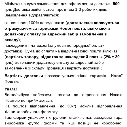
Мінімальна сума замовлення для оформлення доставки:
500
грн
. Доставка здійснюється протягом 1-3 робочих днів.
Замовлення відправляються:
за наявності 100% передоплати (
доставлення сплачується
отримувачем за тарифами Нової пошти, включаючи
додаткову оплату за адресний забір замовлення зі
складу
);
накладеним платежем (за умови попередньої оплати
доставки). Сума до сплати на відділені Нової пошти включає
(
вартість товару, відсоток за накладений платіж (2% + 20
грн
.) включаючи додаткову оплату за адресний забір
замовлення зі складу Продавця і вартість доставки);
Вартість доставки
розраховується згідно
тарифів Нової
Пошти
.
Увага!
Вогне/вибухо небезпечні товари до перевезення Новою
Поштою не приймаються.
На поштові відправлення (до 30кг) можливі відправлення
тільки коробочного формату.
Такі форми упаковки як, рулони, мішки, сітки, заводська тара
виробника круглої форми та інші позиції не коробочної