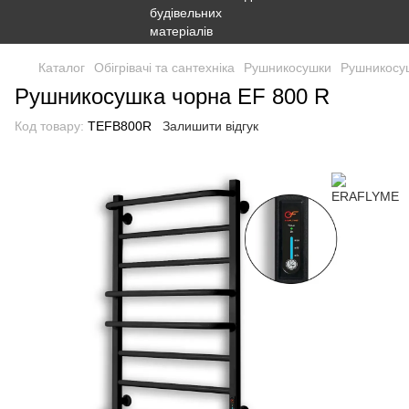
Каталог
Обігрівачі та сантехніка
Рушникосушки
Рушникосу
Рушникосушка чорна EF 800 R
Код товару:
TEFB800R
Залишити відгук