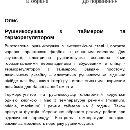
В обране
До порівняння
Опис
Рушникосушка з таймером та
терморегулятором
Виготовлена рушникосушка з високоякісної сталі і покрита
чорною порошковою фарбою з глянцевим ефектом. Для
зручності, електрична рушникосушка оснащена 8-ми
горизонтальними перекладинами і вбудованим в стійку -
терморегулятором з таймером. Завдяки простому,
лаконічному дизайну – електрична рушникосушка відмінно
підійде для будь-якиго інтер'єру і стане стильним і корисним
девайсом для Вашої ванної кімнати.
Терморегулятор на рушникосушці електричній керується
однією кнопкою і має 3 температурні режими (minimum,
middle, maximum) і режим таймера на 3 години. Також
присутня функція збереження обраного режиму роботи при
відключенні приладу. Контроль температури поверхні
виключає можливість перегріву рушникосушки.