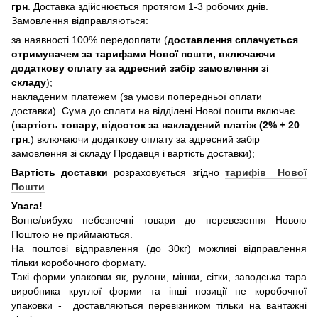
грн
. Доставка здійснюється протягом 1-3 робочих днів.
Замовлення відправляються:
за наявності 100% передоплати (
доставлення сплачується
отримувачем за тарифами Нової пошти, включаючи
додаткову оплату за адресний забір замовлення зі
складу
);
накладеним платежем (за умови попередньої оплати
доставки). Сума до сплати на відділені Нової пошти включає
(
вартість товару, відсоток за накладений платіж (2% + 20
грн
.) включаючи додаткову оплату за адресний забір
замовлення зі складу Продавця і вартість доставки);
Вартість доставки
розраховується згідно
тарифів Нової
Пошти
.
Увага!
Вогне/вибухо небезпечні товари до перевезення Новою
Поштою не приймаються.
На поштові відправлення (до 30кг) можливі відправлення
тільки коробочного формату.
Такі форми упаковки як, рулони, мішки, сітки, заводська тара
виробника круглої форми та інші позиції не коробочної
упаковки - доставляються перевізником тільки на вантажні