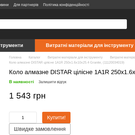
овини
Для партнерів
Політика конфіденційності
струменти
Витратні матеріали для інструменту
Головна
Каталог
Витратні матеріали для інструменту
Витратні матері
Коло алмазне DISTAR цілісне 1A1R 250x1.6x10x25.4 Granite, (11120034019)
Коло алмазне DISTAR цілісне 1A1R 250x1.6x
В наявності
Залишити відгук
1 543 грн
Купити!
Швидке замовлення