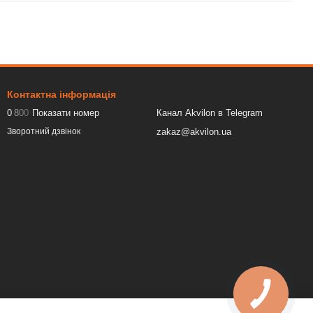
Контактна інформація
0
8
0
0
Показати номер
Канал Akvilon в Telegram
zakaz@akvilon.ua
Зворотний дзвінок