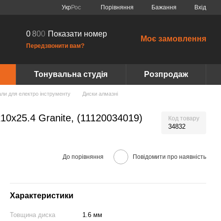
Порівняння
Укр
Рос
Бажання
Вхід
0
8
0
0
Показати номер
Моє замовлення
Передзвонити вам?
Тонувальна студія
Розпродаж
али для електро інструменту
Диски алмазні
10x25.4 Granite, (11120034019)
Код товару
34832
До порівняння
Повідомити про наявність
Характеристики
Товщина диска
1.6 мм