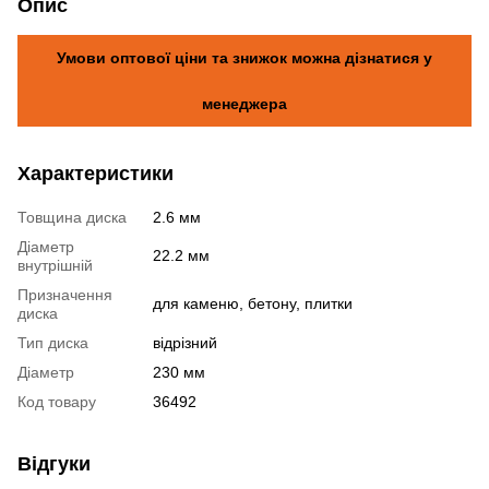
Опис
Умови оптової ціни та знижок можна дізнатися у
менеджера
Характеристики
Товщина диска
2.6 мм
Діаметр
22.2 мм
внутрішній
Призначення
для каменю, бетону, плитки
диска
Тип диска
відрізний
Діаметр
230 мм
Код товару
36492
Відгуки