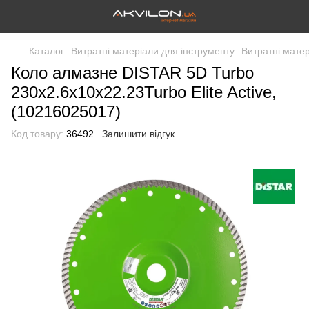
Каталог
Витратні матеріали для інструменту
Витратні матер
Коло алмазне DISTAR 5D Turbo
230х2.6х10х22.23Turbo Elite Aсtive,
(10216025017)
Код товару:
36492
Залишити відгук