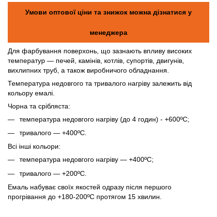
Умови оптової ціни та знижок можна дізнатися у
менеджера
Для фарбування поверхонь, що зазнають впливу високих
температур — печей, камінів, котлів, супортів, двигунів,
вихлипних труб, а також виробничого обладнання.
Температура недовгого та тривалого нагріву залежить від
кольору емалі.
Чорна та срібляста:
температура недовгого нагріву (до 4 годин) - +600ºС;
тривалого — +400ºС.
Всі інші кольори:
температура недовгого нагріву — +400ºС;
тривалого — +200ºС.
Емаль набуває своїх якостей одразу після першого
прогрівання до +180-200ºС протягом 15 хвилин.