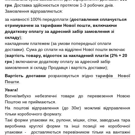
грн
. Доставка здійснюється протягом 1-3 робочих днів.
Замовлення відправляються:
за наявності 100% передоплати (
доставлення сплачується
отримувачем за тарифами Нової пошти, включаючи
додаткову оплату за адресний забір замовлення зі
складу
);
накладеним платежем (за умови попередньої оплати
доставки). Сума до сплати на відділені Нової пошти включає
(
вартість товару, відсоток за накладений платіж (2% + 20
грн
.) включаючи додаткову оплату за адресний забір
замовлення зі складу Продавця і вартість доставки);
Вартість доставки
розраховується згідно
тарифів Нової
Пошти
.
Увага!
Вогне/вибухо небезпечні товари до перевезення Новою
Поштою не приймаються.
На поштові відправлення (до 30кг) можливі відправлення
тільки коробочного формату.
Такі форми упаковки як, рулони, мішки, сітки, заводська тара
виробника круглої форми та інші позиції не коробочної
упаковки - доставляються перевізником тільки на вантажні