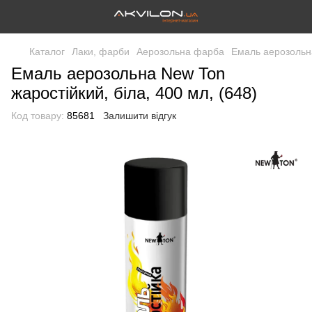
Каталог
Лаки, фарби
Аерозольна фарба
Емаль аерозольна
Емаль аерозольна New Ton
жаростійкий, біла, 400 мл, (648)
Код товару:
85681
Залишити відгук