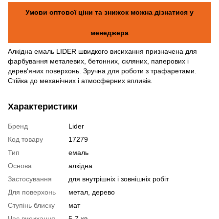
Умови оптової ціни та знижок можна дізнатися у
менеджера
Алкідна емаль LIDER швидкого висихання призначена для
фарбування металевих, бетонних, скляних, паперових і
дерев'яних поверхонь. Зручна для роботи з трафаретами.
Стійка до механічних і атмосферних впливів.
Характеристики
Бренд
Lider
Код товару
17279
Тип
емаль
Основа
алкідна
Застосування
для внутрішніх і зовнішніх робіт
Для поверхонь
метал, дерево
Ступінь блиску
мат
Час висихання
5-7 хв.