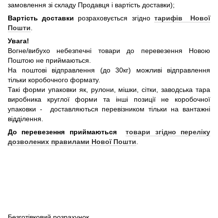
замовлення зі складу Продавця і вартість доставки);
Вартість доставки
розраховується згідно
тарифів Нової
Пошти
.
Увага!
Вогне/вибухо небезпечні товари до перевезення Новою
Поштою не приймаються.
На поштові відправлення (до 30кг) можливі відправлення
тільки коробочного формату.
Такі форми упаковки як, рулони, мішки, сітки, заводська тара
виробника круглої форми та інші позиції не коробочної
упаковки - доставляються перевізником тільки на вантажні
відділення.
До перевезення приймаються
товари згідно переліку
дозволених правилами Нової Пошти
.
Безготівковий розрахунок