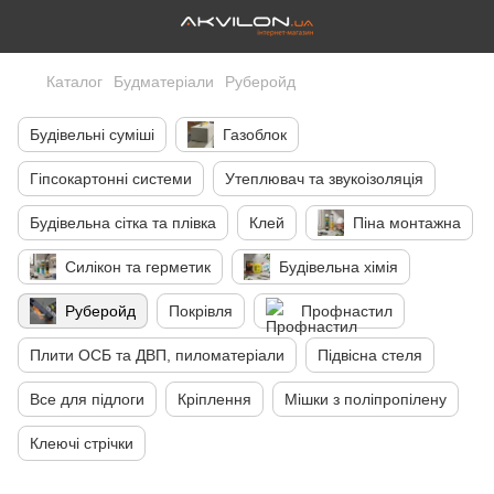
Каталог
Будматеріали
Руберойд
Будівельні суміші
Газоблок
Гіпсокартонні системи
Утеплювач та звукоізоляція
Будівельна сітка та плівка
Клей
Піна монтажна
Силікон та герметик
Будівельна хімія
Руберойд
Покрівля
Профнастил
Плити ОСБ та ДВП, пиломатеріали
Підвісна стеля
Все для підлоги
Кріплення
Мішки з поліпропілену
Клеючі стрічки