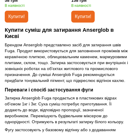
58 грн
158 грн
В наявності
В наявності
Купити!
Купити!
Купити суміш для затирання Anserglob в
Києві
Брендом Anserglob представлено засіб для затирання швів
Fuga. Продукт використовується для заповнення проміжків між
керамічною плиткою, облицювальним каменем, мармуровими
плитами, склом, тощо. Затирка застосовується при внутрішніх і
зовнішніх роботах на об'єктах житлового та промислового
призначення. До суміші Anserglob Fuga рекомендується
придбати тонувальний пігмент, що підкреслює відтінок кахлю.
Переваги і спосіб застосування фуги
Затирка Anserglob Fuga продається в пластикових відрах
об'ємом 1кг і 3кг. Суха суміш потребує приготування. Її
додають до води, відповідно пропорції, зазначеної
виробником. Перемішують будівельним міксером до
однорідності. Отримують в результаті затирку білого кольору.
Фугу застосовують у базовому відтінку або з додаванням