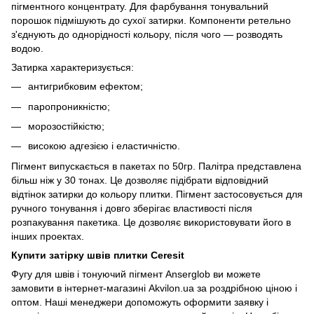
пігментного концентрату. Для фарбування тонувальний
порошок підмішують до сухої затирки. Компоненти ретельно
з'єднують до однорідності кольору, після чого — розводять
водою.
Затирка характеризується:
антигрибковим ефектом;
паропроникністю;
морозостійкістю;
високою адгезією і еластичністю.
Пігмент випускається в пакетах по 50гр. Палітра представлена
більш ніж у 30 тонах. Це дозволяє підібрати відповідний
відтінок затирки до кольору плитки. Пігмент застосовується для
ручного тонування і довго зберігає властивості після
розпакування пакетика. Це дозволяє використовувати його в
інших проектах.
Купити затірку швів плитки Ceresit
Фугу для швів і тонуючий пігмент Anserglob ви можете
замовити в інтернет-магазині Akvilon.ua за роздрібною ціною і
оптом. Наші менеджери допоможуть оформити заявку і