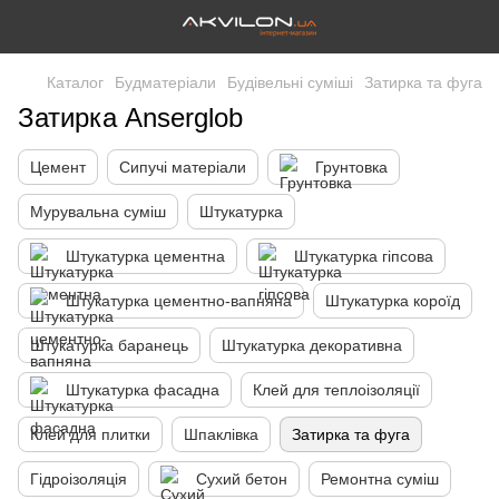
Каталог
Будматеріали
Будівельні суміші
Затирка та фуга
Затирка Anserglob
Цемент
Сипучі матеріали
Грунтовка
Мурувальна суміш
Штукатурка
Штукатурка цементна
Штукатурка гіпсова
Штукатурка цементно-вапняна
Штукатурка короїд
Штукатурка баранець
Штукатурка декоративна
Штукатурка фасадна
Клей для теплоізоляції
Клей для плитки
Шпаклівка
Затирка та фуга
Гідроізоляція
Сухий бетон
Ремонтна суміш