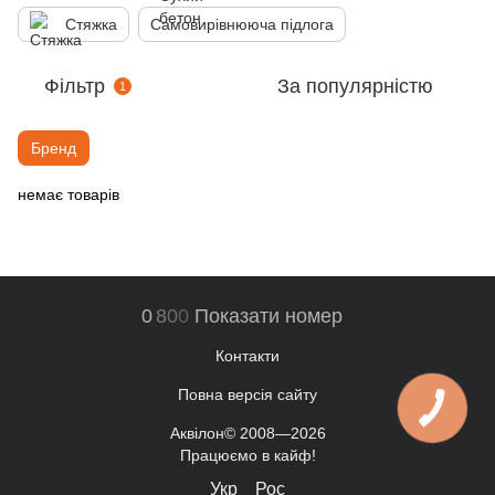
Стяжка
Самовирівнююча підлога
Фільтр
За популярністю
1
Бренд
немає товарів
0
8
0
0
Показати номер
Контакти
Повна версія сайту
Аквілон© 2008—2026
Працюємо в кайф!
Укр
Рос