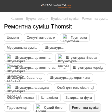
Каталог
Будматеріали
Будівельні суміші
Ремонтна суміш
Ремонтна суміш Thomsit
Цемент
Сипучі матеріали
Грунтовка
Мурувальна суміш
Штукатурка
Штукатурка цементна
Штукатурка гіпсова
Штукатурка цементно-вапняна
Штукатурка короїд
Штукатурка баранець
Штукатурка декоративна
Штукатурка фасадна
Клей для теплоізоляції
Клей для плитки
Шпаклівка
Затирка та фуга
Гідроізоляція
Сухий бетон
Ремонтна суміш