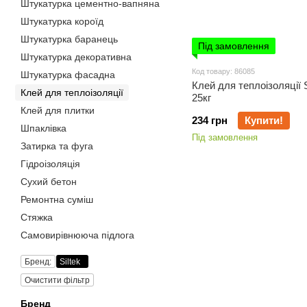
Штукатурка цементно-вапняна
Штукатурка короїд
Штукатурка баранець
Під замовлення
Штукатурка декоративна
Код товару: 86085
Штукатурка фасадна
Клей для теплоізоляції S
Клей для теплоізоляції
25кг
Клей для плитки
234 грн
Купити!
Шпаклівка
Під замовлення
Затирка та фуга
Гідроізоляція
Сухий бетон
Ремонтна суміш
Стяжка
Самовирівнююча підлога
Бренд:
Siltek
Очистити фільтр
Бренд