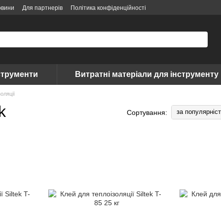
овини
Для партнерів
Політика конфіденційності
струменти
Витратні матеріали для інструменту
оляції
k
за популярніс
Сортування: