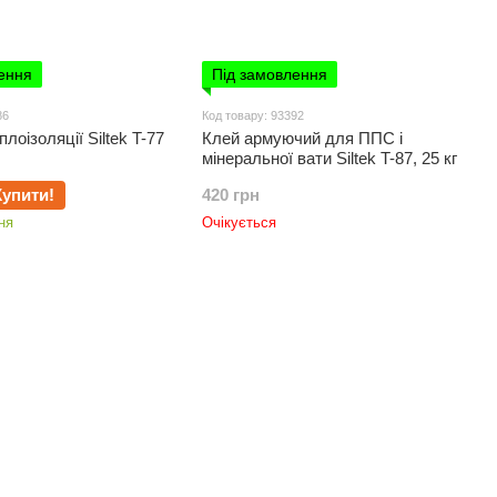
ення
Під замовлення
86
Код товару: 93392
лоізоляції Siltek T-77
Клей армуючий для ППС і
мінеральної вати Siltek T-87, 25 кг
Купити!
420 грн
ня
Очікується