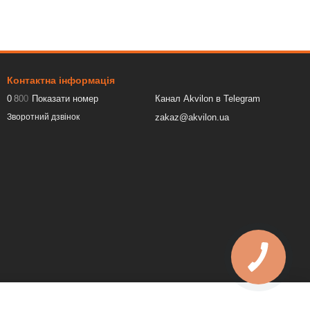
Контактна інформація
0
8
0
0
Показати номер
Канал Akvilon в Telegram
zakaz@akvilon.ua
Зворотний дзвінок