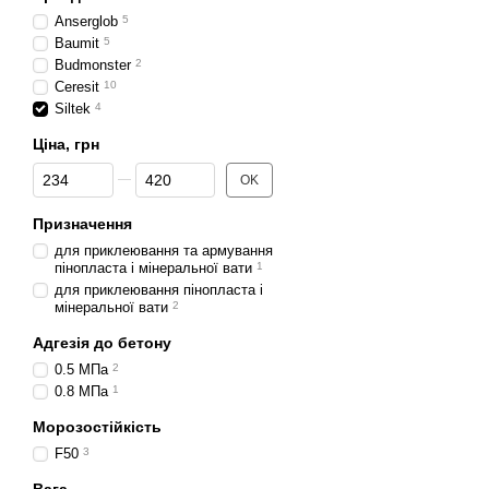
Anserglob
5
Baumit
5
Budmonster
2
Ceresit
10
Siltek
4
Ціна, грн
Від Ціна, грн
До Ціна, грн
OK
Призначення
для приклеювання та армування
пінопласта і мінеральної вати
1
для приклеювання пінопласта і
мінеральної вати
2
Адгезія до бетону
0.5 МПа
2
0.8 МПа
1
Морозостійкість
F50
3