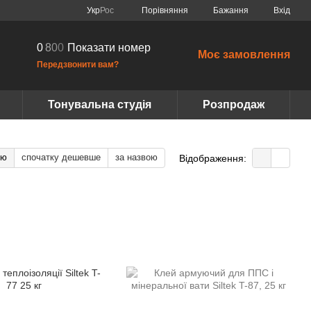
Порівняння
Укр
Рос
Бажання
Вхід
0
8
0
0
Показати номер
Моє замовлення
Передзвонити вам?
Тонувальна студія
Розпродаж
тю
спочатку дешевше
за назвою
Відображення: