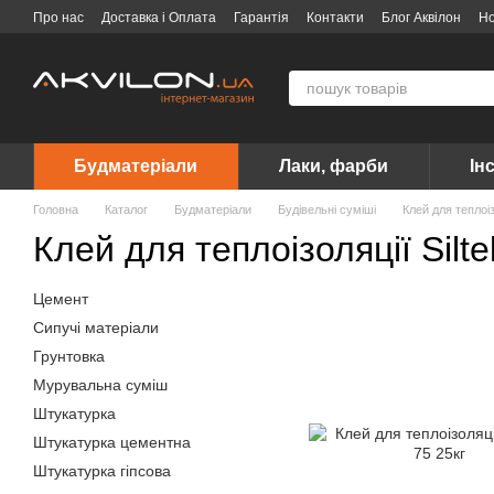
Перейти до основного контенту
Про нас
Доставка і Оплата
Гарантія
Контакти
Блог Аквілон
Н
Договір публічної оферти
Вакансії
Бренди
Будматеріали
Лаки, фарби
Ін
Головна
Каталог
Будматеріали
Будівельні суміші
Клей для теплоіз
Клей для теплоізоляції Silte
Цемент
Сипучі матеріали
Грунтовка
Мурувальна суміш
Штукатурка
Штукатурка цементна
Штукатурка гіпсова