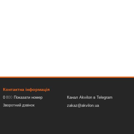
Контактна інформація
0
8
0
0
Показати номер
Канал Akvilon в Telegram
zakaz@akvilon.ua
Зворотний дзвінок