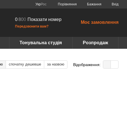
Порівняння
Укр
Рос
Бажання
Вхід
0
8
0
0
Показати номер
Моє замовлення
Передзвонити вам?
Тонувальна студія
Розпродаж
тю
спочатку дешевше
за назвою
Відображення: