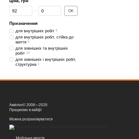
Ціна, грн
Від Ціна, грн
До Ціна, грн
OK
Призначення
для внутрішніх робіт
5
для внутрішніх робіт, стійка до
миття
4
для зовнішніх та внутрішніх
робіт
14
для зовнішніх і внутрішніх робіт,
структурна
1
Аквілон© 2008—2026
Працюємо в кайф!
Можна розраховуватися
Мобільна версія