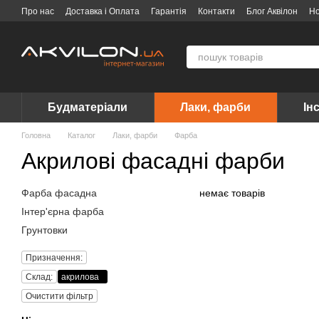
Перейти до основного контенту
Про нас
Доставка і Оплата
Гарантія
Контакти
Блог Аквілон
Н
Договір публічної оферти
Вакансії
Бренди
Будматеріали
Лаки, фарби
Ін
Головна
Каталог
Лаки, фарби
Фарба
Акрилові фасадні фарби
Фарба фасадна
немає товарів
Інтер'єрна фарба
Грунтовки
Призначення:
Склад:
акрилова
Очистити фільтр