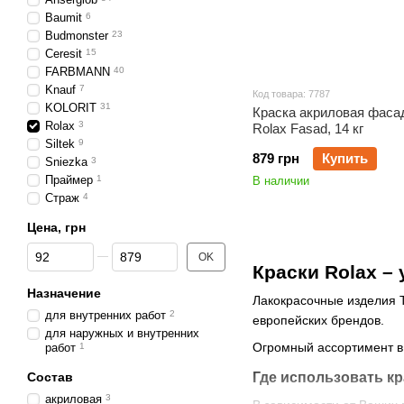
Baumit
6
Budmonster
23
Ceresit
15
FARBMANN
40
Knauf
7
Код товара: 7787
KOLORIT
31
Краска акриловая фаса
Rolax
3
Rolax Fasad, 14 кг
Siltek
9
879 грн
Купить
Sniezka
3
Праймер
1
В наличии
Страж
4
Цена, грн
От Цена, грн
До Цена, грн
OK
Краски Rolax –
Назначение
Лакокрасочные изделия Т
для внутренних работ
2
европейских брендов.
для наружных и внутренних
Огромный ассортимент в 
работ
1
Состав
Где использовать кр
акриловая
3