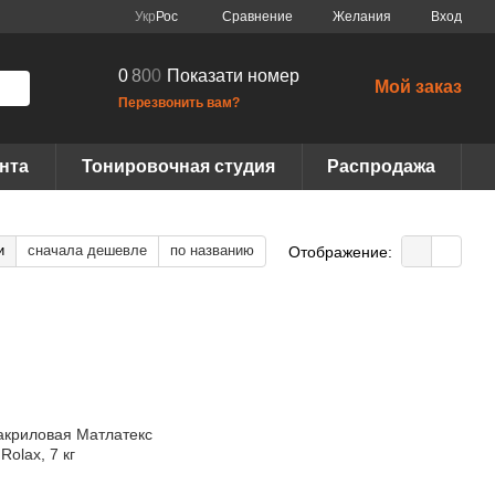
Сравнение
Укр
Рос
Желания
Вход
0
8
0
0
Показати номер
Мой заказ
Перезвонить вам?
нта
Тонировочная студия
Распродажа
и
сначала дешевле
по названию
Отображение: