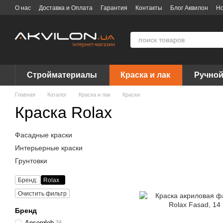
Перейти к основному контенту
О нас
Доставка и Оплата
Гарантия
Контакты
Блог Аквилон
Но
Договор публичной оферты
Вакансии
Бренды
Стройматериалы
Краска и лак
Ручной
Главная
Каталог
Краска и лак
Краски
Краска Rolax
Фасадные краски
Интерьерные краски
Грунтовки
Бренд:
Rolax
Очистить фильтр
Бренд
Anserglob
34