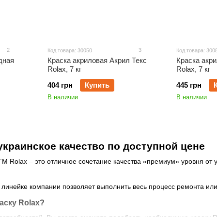
2
3
Код товара: 30050
Код товара: 300
дная
Краска акриловая Акрил Текс
Краска акр
Rolax, 7 кг
Rolax, 7 кг
404 грн
Купить
445 грн
В наличии
В наличии
 украинское качество по доступной цене
М Rolax – это отличное сочетание качества «премиум» уровня от 
линейке компании позволяет выполнить весь процесс ремонта или
аску Rolax?