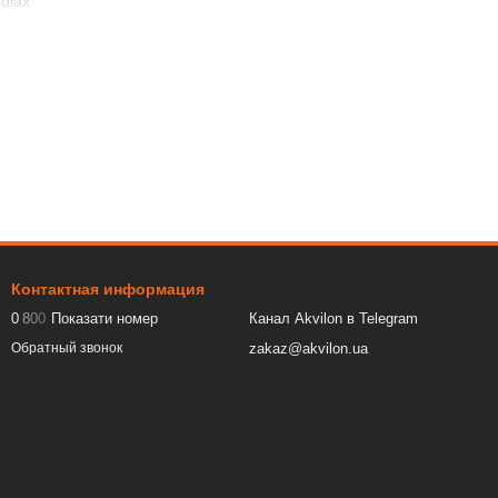
olax.
ов в помещениях с невысоким уровнем влажности и со средней
цию, позволяя окрашенной поверхности «дышать». В составе
ет качественные характеристики краски.
сперсная краска с акриловыми смолами. Такая краска обладает
 и деревянных основаниях, так и в качестве окрасочного
 также считаются ее высокоадгезионность, стойкость к
ия с содержанием микронизированного мрамора и добавлением
водоотталкивающий барьер, что особенно важно для
Контактная информация
нным колерованием в светлые тона.
0
8
0
0
Показати номер
Канал Akvilon в Telegram
zakaz@akvilon.ua
Обратный звонок
зине, Вы получаете дополнительные выгоды: