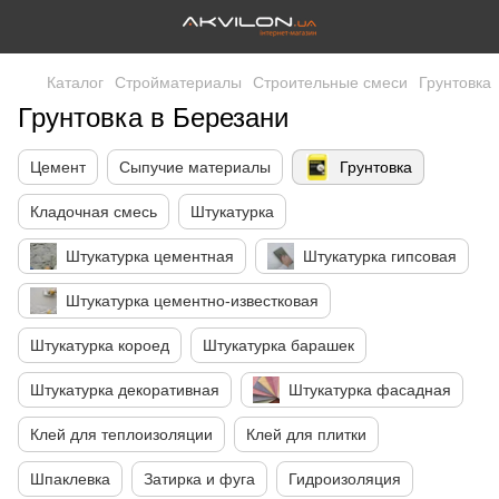
Каталог
Стройматериалы
Строительные смеси
Грунтовка
Грунтовка в Березани
Цемент
Сыпучие материалы
Грунтовка
Кладочная смесь
Штукатурка
Штукатурка цементная
Штукатурка гипсовая
Штукатурка цементно-известковая
Штукатурка короед
Штукатурка барашек
Штукатурка декоративная
Штукатурка фасадная
Клей для теплоизоляции
Клей для плитки
Шпаклевка
Затирка и фуга
Гидроизоляция