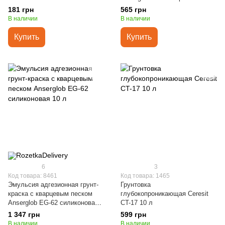
181 грн
565 грн
В наличии
В наличии
Купить
Купить
6
3
Код товара: 8461
Код товара: 1465
Эмульсия адгезионная грунт-
Грунтовка
краска с кварцевым песком
глубокопроникающая Ceresit
Anserglob EG-62 силиконовая
CT-17 10 л
10 л
1 347 грн
599 грн
В наличии
В наличии