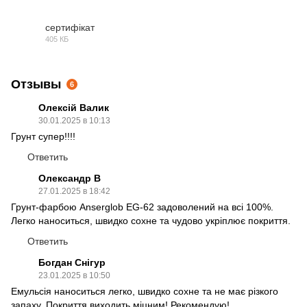
PDF
сертифікат
405 КБ
PDF
Отзывы
6
Олексій Валик
30.01.2025 в 10:13
Грунт супер!!!!
Ответить
Олександр В
27.01.2025 в 18:42
Грунт-фарбою Anserglob EG-62 задоволений на всі 100%.
Легко наноситься, швидко сохне та чудово укріплює покриття.
Ответить
Богдан Снігур
23.01.2025 в 10:50
Емульсія наноситься легко, швидко сохне та не має різкого
запаху. Покриття виходить міцним! Рекомендую!