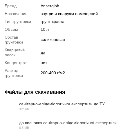
Бренд
Anserglob
Назначение
внутри и снаружи помещений
Тип грунтовки
грунт-краска
Объем
10 л
Состав
силиконовая
грунтовки
Кварцевый
да
песок
Концентрат
нет
Расход
200-400 г/м2
грунтовки
Файлы для скачивания
санітарно-епідеміологічної експертизи до ТУ
498 КБ
PDF
до висновка санітарно-епідеміологічної експертизи
0.5 МБ