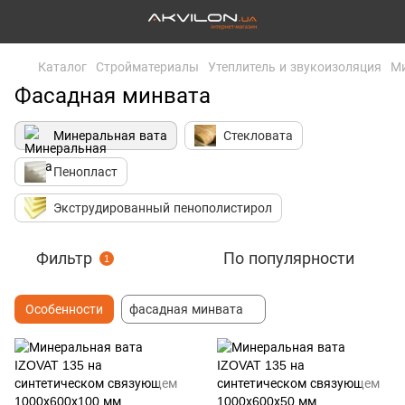
Каталог
Стройматериалы
Утеплитель и звукоизоляция
Ми
Фасадная минвата
Минеральная вата
Стекловата
Пенопласт
Экструдированный пенополистирол
Фильтр
По популярности
1
Особенности
фасадная минвата