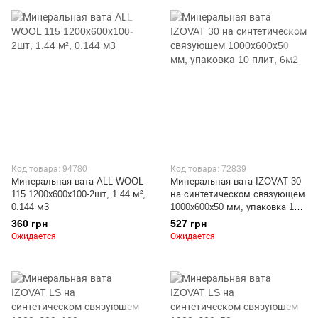
Код товара: 94780
Код товара: 72839
Минеральная вата ALL WOOL
Минеральная вата IZOVAT 30
115 1200х600х100-2шт, 1.44 м²,
на синтетическом связующем
0.144 м3
1000х600х50 мм, упаковка 10
плит, 6м2
360 грн
527 грн
Ожидается
Ожидается