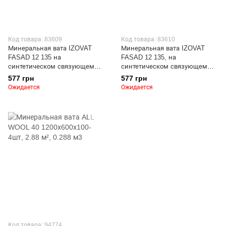
Код товара: 83609
Код товара: 83610
Минеральная вата IZOVAT
Минеральная вата IZOVAT
FASAD 12 135 на
FASAD 12 135, на
синтетическом связующем
синтетическом связующем
1000х600х100 мм, упаковка 2
1000х600х50 мм, упаковка 4
577 грн
577 грн
плиты, 1.2 м2
плиты, 2.4 м2
Ожидается
Ожидается
Код товара: 94774