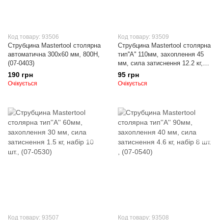
Код товару: 93506
Код товару: 93509
Струбцина Mastertool столярна
Струбцина Mastertool столярна
автоматична 300х60 мм, 800Н,
тип''A'' 110мм, захоплення 45
(07-0403)
мм, сила затиснення 12.2 кг,
набір 6 шт. , (07-0545)
190 грн
95 грн
Очікується
Очікується
Код товару: 93507
Код товару: 93508