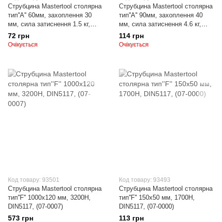
Струбцина Mastertool столярна
Струбцина Mastertool столярна
тип''A'' 60мм, захоплення 30
тип''A'' 90мм, захоплення 40
мм, сила затиснення 1.5 кг,
мм, сила затиснення 4.6 кг,
набір 10 шт., (07-0530)
набір 8 шт. , (07-0540)
72 грн
114 грн
Очікується
Очікується
Код товару: 93501
Код товару: 93493
Струбцина Mastertool столярна
Струбцина Mastertool столярна
тип''F'' 1000х120 мм, 3200Н,
тип''F'' 150х50 мм, 1700Н,
DIN5117, (07-0007)
DIN5117, (07-0000)
573 грн
113 грн