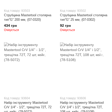
Код товару: 93503
Код товару: 93502
Струбцина Mastertool столярна
Струбцина Mastertool столярна
тип''G'' 200 мм, (07-0320)
тип''G'' 25 мм, (07-0302)
434 грн
92 грн
Очікується
Очікується
Код товару: 93604
Код товару: 93606
Набір інструменту Mastertool
Набір інструменту Mastertool
CrV 1/4'' - 1/2'', трещітка 72Т, 72
CrV 1/4'' і 1/2'', трещітка 72Т,
шт, кейс, (78-5072)
108 шт, кейс, (78-5108)