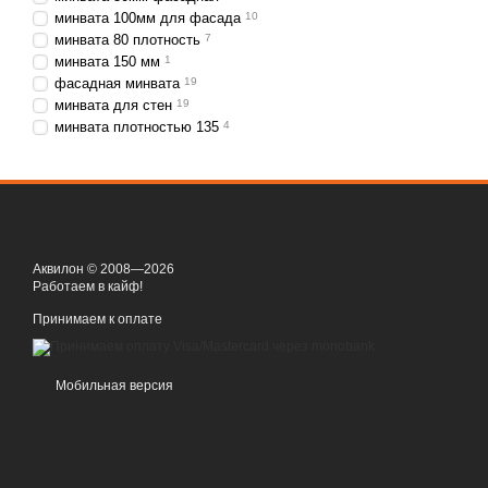
минвата 100мм для фасада
10
минвата 80 плотность
7
минвата 150 мм
1
фасадная минвата
19
минвата для стен
19
минвата плотностью 135
4
Аквилон © 2008—2026
Работаем в кайф!
Принимаем к оплате
Мобильная версия