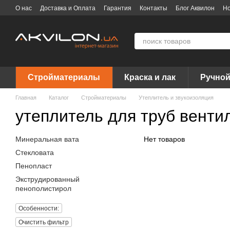
Перейти к основному контенту
О нас
Доставка и Оплата
Гарантия
Контакты
Блог Аквилон
Но
Договор публичной оферты
Вакансии
Бренды
Стройматериалы
Краска и лак
Ручной
Главная
Каталог
Стройматериалы
Утеплитель и звукоизоляция
утеплитель для труб венти
Минеральная вата
Нет товаров
Стекловата
Пенопласт
Экструдированный
пенополистирол
Особенности:
Очистить фильтр