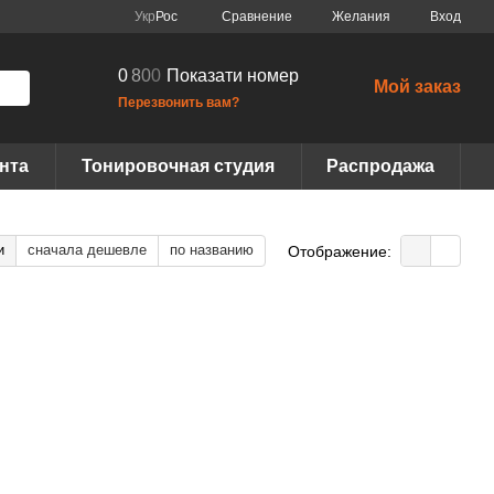
Сравнение
Укр
Рос
Желания
Вход
0
8
0
0
Показати номер
Мой заказ
Перезвонить вам?
нта
Тонировочная студия
Распродажа
и
сначала дешевле
по названию
Отображение: