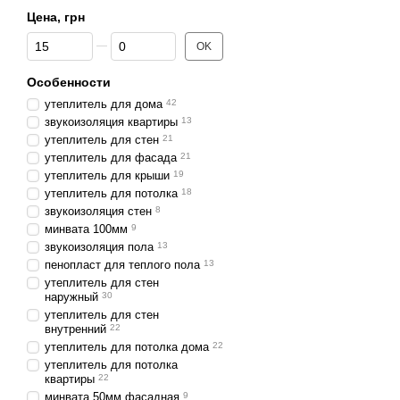
Цена, грн
От Цена, грн
До Цена, грн
OK
Особенности
утеплитель для дома
42
звукоизоляция квартиры
13
утеплитель для стен
21
утеплитель для фасада
21
утеплитель для крыши
19
утеплитель для потолка
18
звукоизоляция стен
8
минвата 100мм
9
звукоизоляция пола
13
пенопласт для теплого пола
13
утеплитель для стен
наружный
30
утеплитель для стен
внутренний
22
утеплитель для потолка дома
22
утеплитель для потолка
квартиры
22
минвата 50мм фасадная
9