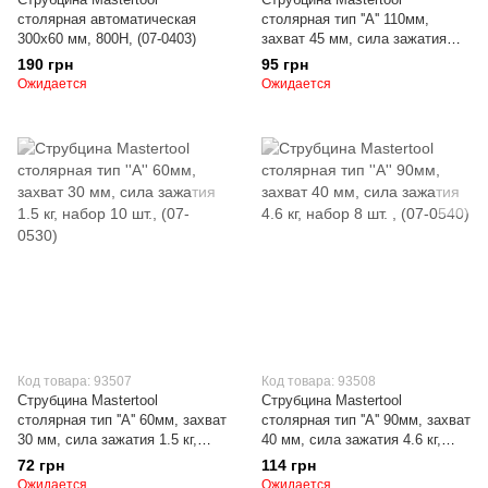
столярная автоматическая
столярная тип ''A'' 110мм,
300х60 мм, 800Н, (07-0403)
захват 45 мм, сила зажатия
12.2 кг, набор 6 шт. , (07-0545)
190 грн
95 грн
Ожидается
Ожидается
Код товара: 93507
Код товара: 93508
Струбцина Mastertool
Струбцина Mastertool
столярная тип ''A'' 60мм, захват
столярная тип ''A'' 90мм, захват
30 мм, сила зажатия 1.5 кг,
40 мм, сила зажатия 4.6 кг,
набор 10 шт., (07-0530)
набор 8 шт. , (07-0540)
72 грн
114 грн
Ожидается
Ожидается