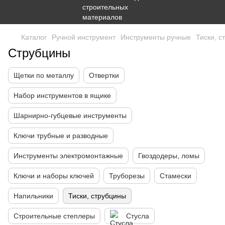
Каталог
Ручной инструмент
Инструменты ручные
Тиски, с
Струбцины
Щетки по металлу
Отвертки
Набор инструментов в ящике
Шарнирно-губцевые инструменты
Ключи трубные и разводные
Инструменты электромонтажные
Гвоздодеры, ломы
Ключи и наборы ключей
Труборезы
Стамески
Напильники
Тиски, струбцины
Строительные степлеры
Стусла