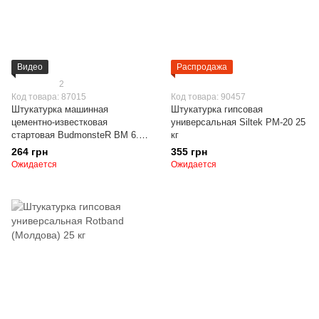
Видео
Распродажа
2
Код товара: 87015
Код товара: 90457
Штукатурка машинная
Штукатурка гипсовая
цементно-известковая
универсальная Siltek РМ-20 25
стартовая BudmonsteR BM 6.3,
кг
25 кг
264 грн
355 грн
Ожидается
Ожидается