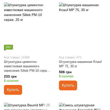
Хит
Код товара: 14389
Код товара: 472
Штукатурка цементно-
Штукатурка машинная Knauf
известковая машинного
МP 75, 30 кг
нанесения Siltek РМ-10 серая,
506 грн
25 кг
233 грн
В наличии
В наличии
Купить
Купить