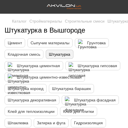
Каталог
Стройматериалы
Строительные смеси
Штукатурк
Штукатурка в Вышгороде
Цемент
Сыпучие материалы
Грунтовка
Кладочная смесь
Штукатурка
Штукатурка цементная
Штукатурка гипсовая
Штукатурка цементно-известковая
Штукатурка короед
Штукатурка барашек
Штукатурка декоративная
Штукатурка фасадная
Клей для теплоизоляции
Клей для плитки
Шпаклевка
Затирка и фуга
Гидроизоляция