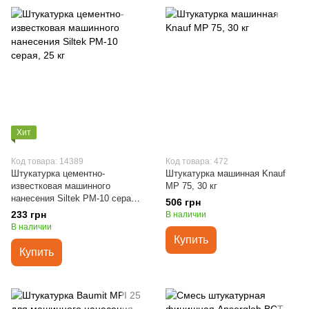
Хит
Код товара: 14389
Код товара: 472
Штукатурка цементно-
Штукатурка машинная Knauf
известковая машинного
МP 75, 30 кг
нанесения Siltek РМ-10 серая,
506 грн
25 кг
233 грн
В наличии
В наличии
Купить
Купить