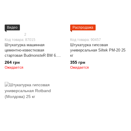
Видео
Распродажа
2
Код товара: 87015
Код товара: 90457
Штукатурка машинная
Штукатурка гипсовая
цементно-известковая
универсальная Siltek РМ-20 25
стартовая BudmonsteR BM 6.3,
кг
25 кг
264 грн
355 грн
Ожидается
Ожидается