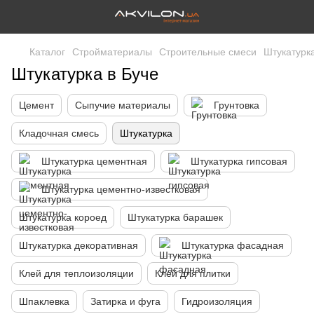
Каталог
Стройматериалы
Строительные смеси
Штукатурк
Штукатурка в Буче
Цемент
Сыпучие материалы
Грунтовка
Кладочная смесь
Штукатурка
Штукатурка цементная
Штукатурка гипсовая
Штукатурка цементно-известковая
Штукатурка короед
Штукатурка барашек
Штукатурка декоративная
Штукатурка фасадная
Клей для теплоизоляции
Клей для плитки
Шпаклевка
Затирка и фуга
Гидроизоляция