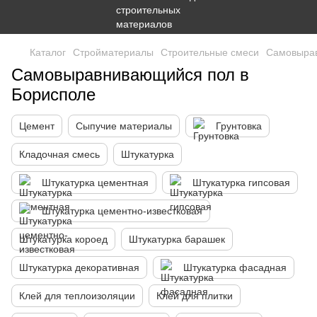
Каталог
Стройматериалы
Строительные смеси
Самовыра
Самовыравнивающийся пол в
Борисполе
Цемент
Сыпучие материалы
Грунтовка
Кладочная смесь
Штукатурка
Штукатурка цементная
Штукатурка гипсовая
Штукатурка цементно-известковая
Штукатурка короед
Штукатурка барашек
Штукатурка декоративная
Штукатурка фасадная
Клей для теплоизоляции
Клей для плитки