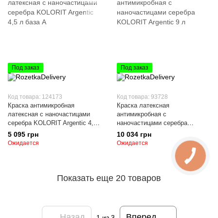
Под заказ
Под заказ
Код товара: 124173
Код товара: 93728
Краска антимикробная
Краска латексная
латексная с наночастицами
антимикробная с
серебра KOLORIT Argentic 4,5
наночастицами серебра
л база А
KOLORIT Argentic 9 л
5 095 грн
10 034 грн
Ожидается
Ожидается
Показать еще 20 товаров
Назад
Вперед
1
из 3