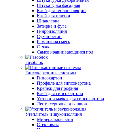
Штукатурка декоративная
Штукатурка фасадная
Клей для теплоизоляции
Клей для плитки
Шпаклевка
Затирка и фуга
Гидроизоляция
Сухой бетон
Ремонтная смесь
Стяжка
Самовыравнивающийся пол
Газоблок
Гипсокартонные системы
Гипсокартон
Профиль для гипсокартона
Крепеж для профиля
Клей для гипсокартона
Уголки и маяки для гипсокартона
Лента серпянка для швов
Утеплитель и звукоизоляция
Минеральная вата
Стекловата