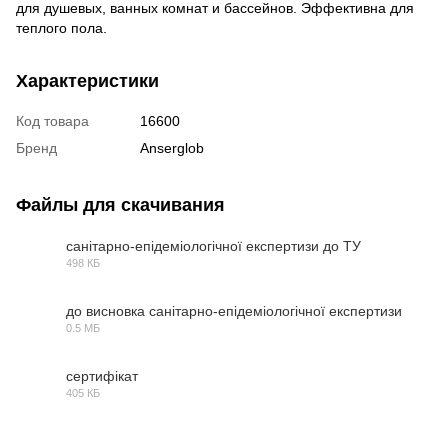
для душевых, ванных комнат и бассейнов. Эффективна для
теплого пола.
Характеристики
Код товара
16600
Бренд
Anserglob
Файлы для скачивания
санітарно-епідеміологічної експертизи до ТУ
498 КБ
PDF
до висновка санітарно-епідеміологічної експертизи
0.5 МБ
PDF
сертифікат
405 КБ
PDF