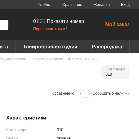
Сравнение
Укр
Рос
Желания
Вход
0
8
0
0
Показати номер
Мой заказ
Перезвонить вам?
нта
Тонировочная студия
Распродажа
пеж для профиля
Подвес универсальный прямой 125, 0.55
Код товара
310
К сравнению
Сообщить о наличии
Характеристики
Код товара
310
Бренд
Україна