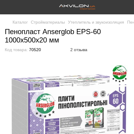
Каталог
Стройматериалы
Утеплитель и звукоизоляция
Пе
Пенопласт Anserglob EPS-60
1000х500х20 мм
Код товара:
70520
2 отзыва