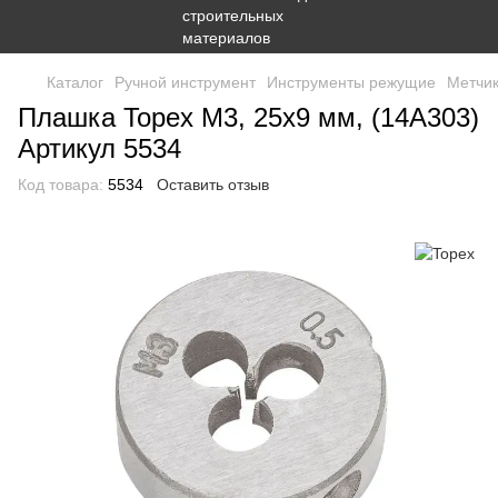
Каталог
Ручной инструмент
Инструменты режущие
Метчик
Плашка Topex М3, 25х9 мм, (14A303)
Артикул 5534
Код товара:
5534
Оставить отзыв