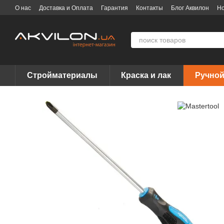
Перейти к основному контенту
О нас
Доставка и Оплата
Гарантия
Контакты
Блог Аквилон
Но
Договор публичной оферты
Вакансии
Бренды
Стройматериалы
Краска и лак
Ручной