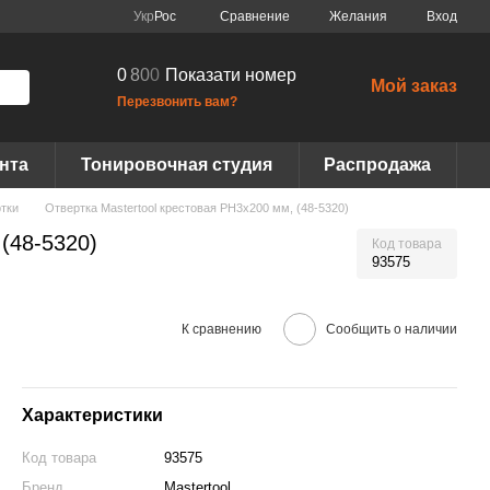
Сравнение
Укр
Рос
Желания
Вход
0
8
0
0
Показати номер
Мой заказ
Перезвонить вам?
нта
Тонировочная студия
Распродажа
тки
Отвертка Mastertool крестовая РН3х200 мм, (48-5320)
(48-5320)
Код товара
93575
К сравнению
Сообщить о наличии
Характеристики
Код товара
93575
Бренд
Mastertool