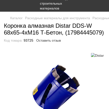
Каталог
Расходные материалы для инструмента
Расходные
Коронка алмазная Distar DDS-W
68x65-4xМ16 Т-Бетон, (17984445079)
Код товара:
93725
Оставить отзыв