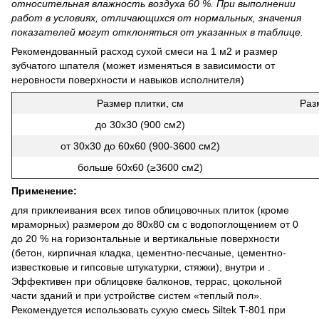
относительная влажность воздуха 60 %. При выполнении
работ в условиях, отличающихся от нормальных, значения
показателей могут отклоняться от указанных в таблице.
Рекомендованный расход сухой смеси на 1 м2 и размер
зубчатого шпателя (может изменяться в зависимости от
неровности поверхности и навыков исполнителя)
Размер плитки, см
Раз
до 30х30 (900 см2)
от 30х30 до 60х60 (900-3600 см2)
больше 60х60 (≥3600 см2)
Применение:
для приклеивания всех типов облицовочных плиток (кроме
мраморных) размером до 80х80 см с водопоглощением от 0
до 20 % на горизонтальные и вертикальные поверхности
(бетон, кирпичная кладка, цементно-песчаные, цементно-
известковые и гипсовые штукатурки, стяжки), внутри и .
Эффективен при облицовке балконов, террас, цокольной
части зданий и при устройстве систем «теплый пол».
Рекомендуется использовать сухую смесь Siltek T-801 при