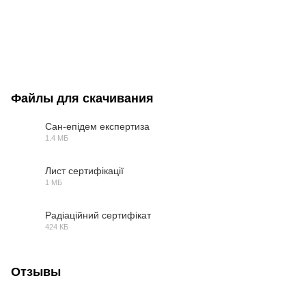
Файлы для скачивания
Сан-епідем експертиза
1.4 МБ
PDF
Лист сертифікації
1 МБ
PDF
Радіаційний сертифікат
424 КБ
PDF
Отзывы