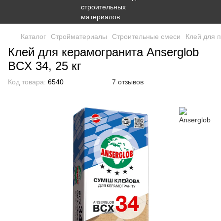
Каталог
Стройматериалы
Строительные смеси
Клей для п
Клей для керамогранита Anserglob
BCX 34, 25 кг
Код товара:
6540
7 отзывов