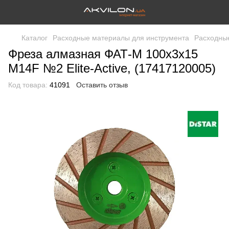
Каталог
Расходные материалы для инструмента
Расходные
Фреза алмазная ФАТ-М 100x3x15
M14F №2 Elite-Active, (17417120005)
Код товара:
41091
Оставить отзыв