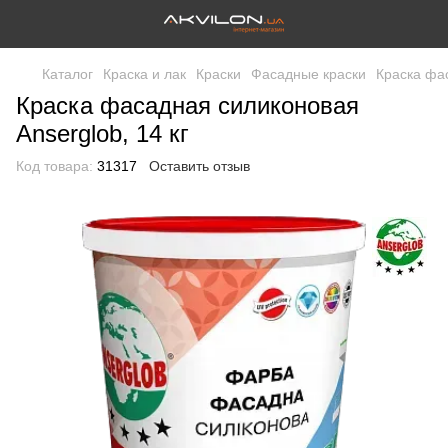
Каталог
Краска и лак
Краски
Фасадные краски
Краска фас
Краска фасадная силиконовая
Anserglob, 14 кг
Код товара:
31317
Оставить отзыв