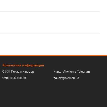
Контактная информация
0
8
0
0
Показати номер
Канал Akvilon в Telegram
zakaz@akvilon.ua
Обратный звонок