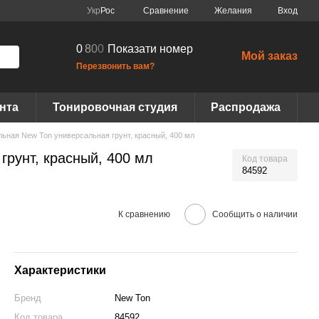
Сравнение
Укр
Рос
Желания
Вход
0
8
0
0
Показати номер
Мой заказ
Перезвонить вам?
нта
Тонировочная студия
Распродажа
ьная New Ton универсальная грунт, красный, 400 мл
грунт, красный, 400 мл
Код товара
84592
К сравнению
Сообщить о наличии
Характеристики
Бренд
New Ton
Код товара
84592