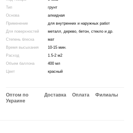
Тип
грунт
Основа
алкидная
Применение
для внутренних и наружных работ
Для поверхностей
металл, дерево, бетон, стекло и др.
Степень блеска
мат
Время высыхания
10-15 мин.
Расход
1.5-2 м2
Объем баллона
400 мл
Цвет
красный
Оптом по
Доставка
Оплата
Филиалы
Украине