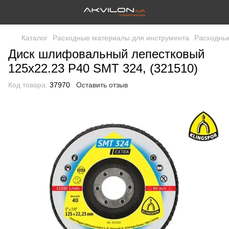
Каталог
Расходные материалы для инструмента
Расходные
Диск шлифовальный лепестковый
125х22.23 P40 SMT 324, (321510)
Код товара:
37970
Оставить отзыв