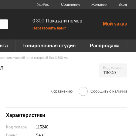
Сравнение
Укр
Рос
Желания
Вход
0
8
0
0
Показати номер
Мой заказ
Перезвонить вам?
нта
Тонировочная студия
Распродажа
кер химический полиэстерный Selsil 300 мл
мл
Код товара
115240
К сравнению
Сообщить о наличии
Характеристики
Код товара
115240
Бренд
Selsil