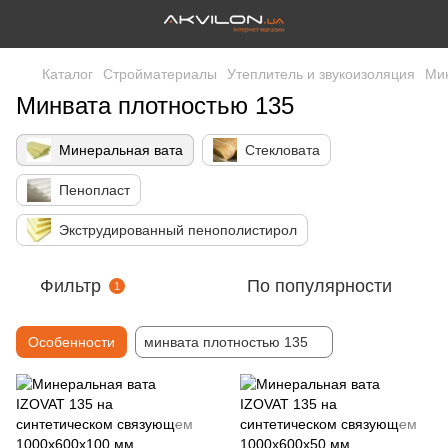
Каталог
Стройматериалы
Утеплитель и звукоизоляция
Ми
Минвата плотностью 135
Минеральная вата
Стекловата
Пенопласт
Экструдированный пенополистирол
Фильтр
По популярности
1
Особенности
минвата плотностью 135