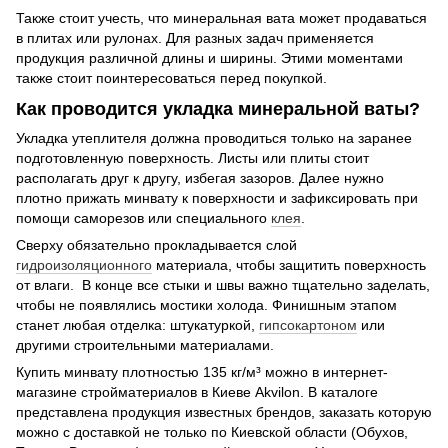
Также стоит учесть, что минеральная вата может продаваться
в плитах или рулонах. Для разных задач применяется
продукция различной длины и ширины. Этими моментами
также стоит поинтересоваться перед покупкой.
Как проводится укладка минеральной ваты?
Укладка утеплителя должна проводиться только на заранее
подготовленную поверхность. Листы или плиты стоит
располагать друг к другу, избегая зазоров. Далее нужно
плотно прижать минвату к поверхности и зафиксировать при
помощи саморезов или специального
клея
.
Сверху обязательно прокладывается слой
гидроизоляционного
материала, чтобы защитить поверхность
от влаги. В конце все стыки и швы важно тщательно заделать,
чтобы не появлялись мостики холода. Финишным этапом
станет любая отделка: штукатуркой,
гипсокартоном
или
другими строительными материалами.
Купить минвату плотностью 135 кг/м³ можно в интернет-
магазине стройматериалов в Киеве Akvilon. В каталоге
представлена продукция известных брендов, заказать которую
можно с доставкой не только по Киевской области (Обухов,