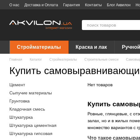
Перейти к основному контенту
О нас
Доставка и Оплата
Гарантия
Контакты
Блог Аквилон
Но
Договор публичной оферты
Вакансии
Бренды
Стройматериалы
Краска и лак
Ручной
Главная
Каталог
Стройматериалы
Строительные смеси
Самовыр
Купить самовыравнивающи
Цемент
Нет товаров
Сыпучие материалы
Грунтовка
Купить самовы
Кладочная смесь
Ровные, глянцевые, с от
Штукатурка
залах, но и в жилых по
Штукатурка цементная
множество вариантов с г
Штукатурка гипсовая
Что такое самовыра