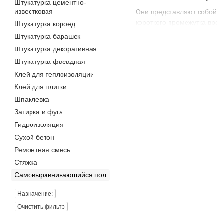
Штукатурка цементно-
известковая
Они представляют собой 
короткого промежутка вр
Штукатурка короед
поверхности. Самовыравн
Штукатурка барашек
все возможные трещинки 
Штукатурка декоративная
Важно! Есть самов
Штукатурка фасадная
суток. В первом с
Клей для теплоизоляции
Клей для плитки
Достоинства и недоста
Шпаклевка
К сильным сторонам са
Затирка и фуга
Безопасный для чело
Гидроизоляция
Быстрое высыхание
Сухой бетон
Минимальная вероят
Ремонтная смесь
Стяжка
Простота процесса пр
Самовыравнивающийся пол
Материал создает иде
Широкий выбор, разн
Назначение:
Нет необходимости де
Очистить фильтр