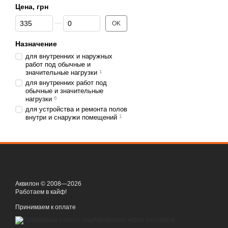
Если говорить о недоста
Цена, грн
От Цена, грн
До Цена, грн
Невысокая прочность
OK
достаточно.
Назначение
Отсутствие тепло- и
для внутренних и наружных
Невозможность выров
работ под обычные и
значительные нагрузки
1
сухую подсыпку и уст
для внутренних работ под
Более дорогая стоим
обычные и значительные
нагрузки
6
Обратите внимание! Сме
для устройства и ремонта полов
дерева, то она должна 
внутри и снаружи помещений
1
Разновидности смесей 
Данные составы отличают
из гипса
из цемента.
Аквилон © 2008—2026
Работаем в кайф!
Абсолютно обоснованно 
помещений (в том числе и
Принимаем к оплате
и будет сохнуть намного