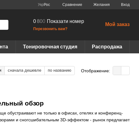
Сравнение
Укр
Рос
Желания
Вход
0
8
0
0
Показати номер
Мой заказ
Перезвонить вам?
нта
Тонировочная студия
Распродажа
и
сначала дешевле
по названию
Отображение:
ельный обзор
аще обустраивают не только в офисах, отелях и конференц-
узорами и сногсшибательным 3D-эффектом - рынок предлагает