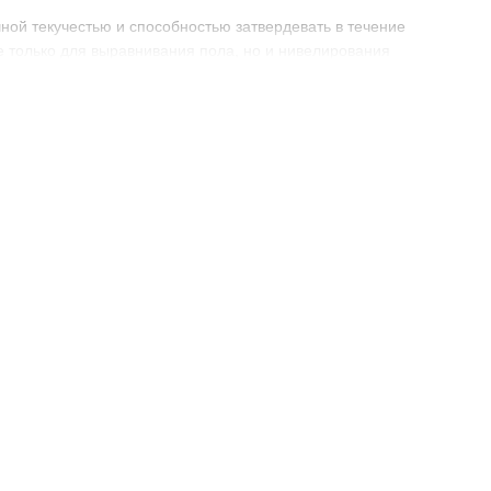
ной текучестью и способностью затвердевать в течение
е только для выравнивания пола, но и нивелирования
 своего же веса создает идеально ровный пол, проникая во
основания из дерева и бетона.
кие аналоги, которым для этого нужно не менее 10
льно через часов 12 после заливки смеси.
ия)
ные наполнители с мелкой фракцией;