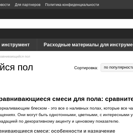
вости
Для партнеров
Политика конфиденциальности
 инструмент
Расходные материалы для инструме
авнивающийся пол
йся пол
по популярност
Сортировка:
равнивающиеся смеси для пола: сравнит
зеркаливающим блеском - это все о наливных полах, которые все ч
мещениях. Они могут быть однотонными, цветными, с интересными 
радацией по декоративному акценту и ценовому показателю.
внивающиеся смеси: особенности и назначение