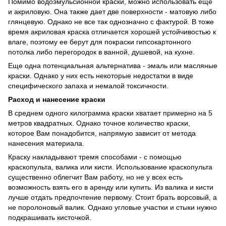
Помимо водоэмульсионной краски, можно использовать еще
и акриловую. Она также дает две поверхности - матовую либо
глянцевую. Однако не все так однозначно с фактурой. В тоже
время акриловая краска отличается хорошей устойчивостью к
влаге, поэтому ее берут для покраски гипсокартонного
потолка либо перегородок в ванной, душевой, на кухне.
Еще одна потенциальная альтернатива - эмаль или масляные
краски. Однако у них есть некоторые недостатки в виде
специфического запаха и немалой токсичности.
Расход и нанесение краски
В среднем одного килограмма краски хватает примерно на 5
метров квадратных. Однако точное количество краски,
которое Вам понадобится, напрямую зависит от метода
нанесения материала.
Краску накладывают тремя способами - с помощью
краскопульта, валика или кисти. Использование краскопульта
существенно облегчит Вам работу, но не у всех есть
возможность взять его в аренду или купить. Из валика и кисти
лучше отдать предпочтение первому. Стоит брать ворсовый, а
не поролоновый валик. Однако угловые участки и стыки нужно
подкрашивать кисточкой.