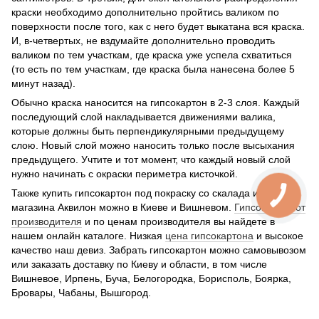
краски необходимо дополнительно пройтись валиком по
поверхности после того, как с него будет выкатана вся краска.
И, в-четвертых, не вздумайте дополнительно проводить
валиком по тем участкам, где краска уже успела схватиться
(то есть по тем участкам, где краска была нанесена более 5
минут назад).
Обычно краска наносится на гипсокартон в 2-3 слоя. Каждый
последующий слой накладывается движениями валика,
которые должны быть перпендикулярными предыдущему
слою. Новый слой можно наносить только после высыхания
предыдущего. Учтите и тот момент, что каждый новый слой
нужно начинать с окраски периметра кисточкой.
Также купить гипсокартон под покраску со скалада интернет
магазина Аквилон можно в Киеве и Вишневом.
Гипсокартон от
производителя
и по ценам производителя вы найдете в
нашем онлайн каталоге. Низкая
цена гипсокартона
и высокое
качество наш девиз. Забрать гипсокартон можно самовывозом
или заказать доставку по Киеву и области, в том числе
Вишневое, Ирпень, Буча, Белогородка, Борисполь, Боярка,
Бровары, Чабаны, Вышгород.