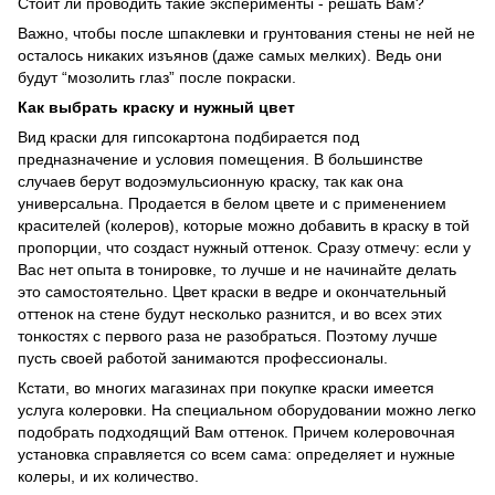
Стоит ли проводить такие эксперименты - решать Вам?
Важно, чтобы после шпаклевки и грунтования стены не ней не
осталось никаких изъянов (даже самых мелких). Ведь они
будут “мозолить глаз” после покраски.
Как выбрать краску и нужный цвет
Вид краски для гипсокартона подбирается под
предназначение и условия помещения. В большинстве
случаев берут водоэмульсионную краску, так как она
универсальна. Продается в белом цвете и с применением
красителей (колеров), которые можно добавить в краску в той
пропорции, что создаст нужный оттенок. Сразу отмечу: если у
Вас нет опыта в тонировке, то лучше и не начинайте делать
это самостоятельно. Цвет краски в ведре и окончательный
оттенок на стене будут несколько разнится, и во всех этих
тонкостях с первого раза не разобраться. Поэтому лучше
пусть своей работой занимаются профессионалы.
Кстати, во многих магазинах при покупке краски имеется
услуга колеровки. На специальном оборудовании можно легко
подобрать подходящий Вам оттенок. Причем колеровочная
установка справляется со всем сама: определяет и нужные
колеры, и их количество.