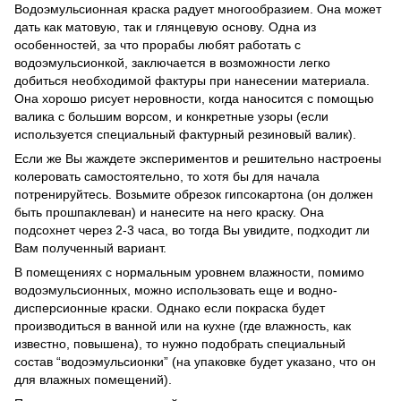
Водоэмульсионная краска радует многообразием. Она может
дать как матовую, так и глянцевую основу. Одна из
особенностей, за что прорабы любят работать с
водоэмульсионкой, заключается в возможности легко
добиться необходимой фактуры при нанесении материала.
Она хорошо рисует неровности, когда наносится с помощью
валика с большим ворсом, и конкретные узоры (если
используется специальный фактурный резиновый валик).
Если же Вы жаждете экспериментов и решительно настроены
колеровать самостоятельно, то хотя бы для начала
потренируйтесь. Возьмите обрезок гипсокартона (он должен
быть прошпаклеван) и нанесите на него краску. Она
подсохнет через 2-3 часа, во тогда Вы увидите, подходит ли
Вам полученный вариант.
В помещениях с нормальным уровнем влажности, помимо
водоэмульсионных, можно использовать еще и водно-
дисперсионные краски. Однако если покраска будет
производиться в ванной или на кухне (где влажность, как
известно, повышена), то нужно подобрать специальный
состав “водоэмульсионки” (на упаковке будет указано, что он
для влажных помещений).