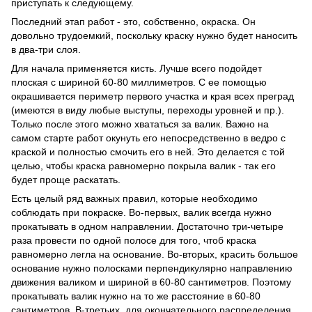
приступать к следующему.
Последний этап работ - это, собственно, окраска. Он
довольно трудоемкий, поскольку краску нужно будет наносить
в два-три слоя.
Для начала применяется кисть. Лучше всего подойдет
плоская с шириной 60-80 миллиметров. С ее помощью
окрашивается периметр первого участка и края всех преград
(имеются в виду любые выступы, переходы уровней и пр.).
Только после этого можно хвататься за валик. Важно на
самом старте работ окунуть его непосредственно в ведро с
краской и полностью смочить его в ней. Это делается с той
целью, чтобы краска равномерно покрыла валик - так его
будет проще раскатать.
Есть целый ряд важных правил, которые необходимо
соблюдать при покраске. Во-первых, валик всегда нужно
прокатывать в одном направлении. Достаточно три-четыре
раза провести по одной полосе для того, чтоб краска
равномерно легла на основание. Во-вторых, красить большое
основание нужно полосками перпендикулярно направлению
движения валиком и шириной в 60-80 сантиметров. Поэтому
прокатывать валик нужно на то же расстояние в 60-80
сантиметров. В-третьих, для окончательного распределения