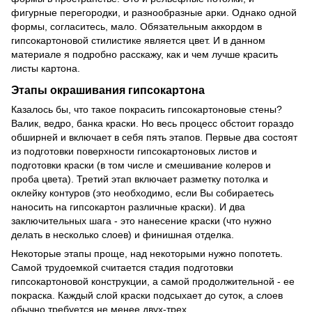
фигурные перегородки, и разнообразные арки. Однако одной
формы, согласитесь, мало. Обязательным аккордом в
гипсокартоновой стилистике является цвет. И в данном
материале я подробно расскажу, как и чем лучше красить
листы картона.
Этапы окрашивания гипсокартона
Казалось бы, что такое покрасить гипсокартоновые стены?
Валик, ведро, банка краски. Но весь процесс обстоит гораздо
обширней и включает в себя пять этапов. Первые два состоят
из подготовки поверхности гипсокартоновых листов и
подготовки краски (в том числе и смешивание колеров и
проба цвета). Третий этап включает разметку потолка и
оклейку контуров (это необходимо, если Вы собираетесь
наносить на гипсокартон различные краски). И два
заключительных шага - это нанесение краски (что нужно
делать в несколько слоев) и финишная отделка.
Некоторые этапы проще, над некоторыми нужно попотеть.
Самой трудоемкой считается стадия подготовки
гипсокартоновой конструкции, а самой продолжительной - ее
покраска. Каждый слой краски подсыхает до суток, а слоев
обычно требуется не менее двух-трех.