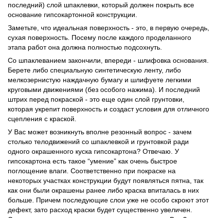
последний) слой шпаклевки, который должен покрыть все
основание гипсокартонной конструкции.
Заметьте, что идеальная поверхность - это, в первую очередь,
сухая поверхность. Посему после каждого проделанного
этапа работ она должна полностью подсохнуть.
Со шпаклеванием закончили, впереди - шлифовка основания.
Берете либо специальную синтетическую ленту, либо
мелкозернистую наждачную бумагу и шлифуете легкими
круговыми движениями (без особого нажима). И последний
штрих перед покраской - это еще один слой грунтовки,
которая укрепит поверхность и создаст условия для отличного
сцепления с краской.
У Вас может возникнуть вполне резонный вопрос - зачем
столько телодвижений со шпаклевкой и грунтовкой ради
одного окрашенного куска гипсокартона? Отвечаю. У
гипсокартона есть такое “умение” как очень быстрое
поглощение влаги. Соответственно при покраске на
некоторых участках конструкции будут появляться пятна, так
как они были окрашены ранее либо краска впиталась в них
больше. Причем последующие слои уже не особо скроют этот
дефект, зато расход краски будет существенно увеличен.