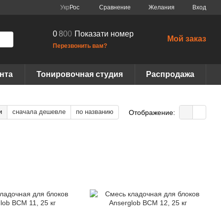
Сравнение
Укр
Рос
Желания
Вход
0
8
0
0
Показати номер
Мой заказ
Перезвонить вам?
нта
Тонировочная студия
Распродажа
и
сначала дешевле
по названию
Отображение: