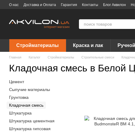
Перейти к основному контенту
О нас
Доставка и Оплата
Гарантия
Контакты
Блог Аквилон
Но
Договор публичной оферты
Вакансии
Бренды
Стройматериалы
Краска и лак
Ручной
Главная
Каталог
Стройматериалы
Строительные смеси
Кладочн
Кладочная смесь в Белой 
Цемент
Сыпучие материалы
Грунтовка
Кладочная смесь
Штукатурка
Штукатурка цементная
Штукатурка гипсовая