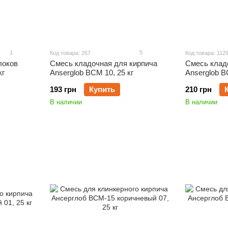
1
5
Код товара: 267
Код товара: 112
локов
Смесь кладочная для кирпича
Смесь клад
кг
Anserglob BCM 10, 25 кг
Anserglob B
193 грн
Купить
210 грн
В наличии
В наличии