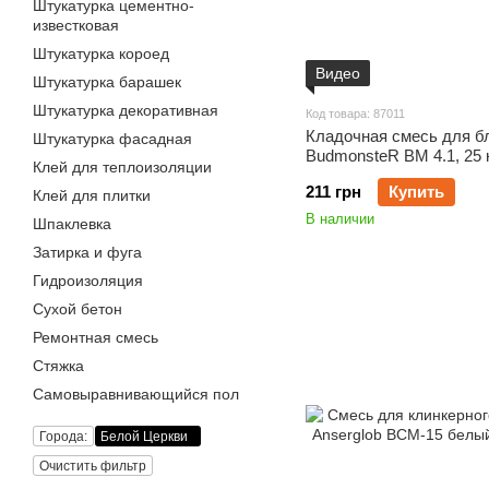
Штукатурка цементно-
известковая
Штукатурка короед
Видео
Штукатурка барашек
Штукатурка декоративная
Код товара: 87011
Кладочная смесь для б
Штукатурка фасадная
BudmonsteR BM 4.1, 25 
Клей для теплоизоляции
211 грн
Купить
Клей для плитки
В наличии
Шпаклевка
Затирка и фуга
Гидроизоляция
Сухой бетон
Ремонтная смесь
Стяжка
Самовыравнивающийся пол
Города:
Белой Церкви
Очистить фильтр