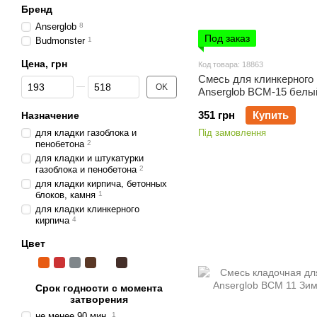
Бренд
Anserglob
8
Под заказ
Budmonster
1
Цена, грн
Код товара: 18863
Смесь для клинкерного
От Цена, грн
До Цена, грн
OK
Anserglob BCM-15 белый
351 грн
Купить
Назначение
для кладки газоблока и
Під замовлення
пенобетона
2
для кладки и штукатурки
газоблока и пенобетона
2
для кладки кирпича, бетонных
блоков, камня
1
для кладки клинкерного
кирпича
4
Цвет
Срок годности с момента
затворения
не менее 90 мин.
1