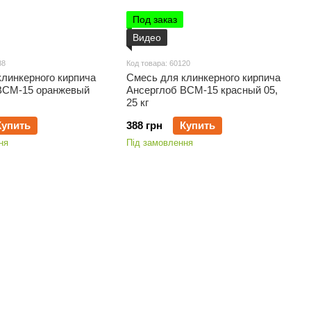
Под заказ
Видео
88
Код товара: 60120
клинкерного кирпича
Смесь для клинкерного кирпича
ВСМ-15 оранжевый
Ансерглоб ВСМ-15 красный 05,
25 кг
Купить
388 грн
Купить
ня
Під замовлення