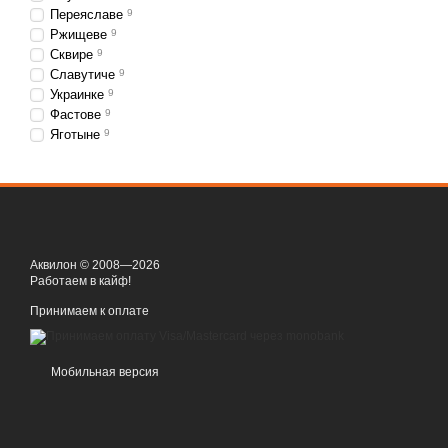
Переяславе
9
Ржищеве
9
Сквире
9
Славутиче
9
Украинке
9
Фастове
9
Яготыне
9
Аквилон © 2008—2026
Работаем в кайф!
Принимаем к оплате
Мобильная версия