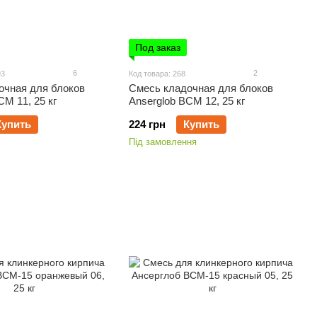
Под заказ
6
2
93
Код товара: 268
очная для блоков
Смесь кладочная для блоков
CM 11, 25 кг
Anserglob BCM 12, 25 кг
Купить
224 грн
Купить
Під замовлення