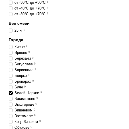
от -30°С до +80°С
4
от -40°С до +70°С
4
от -30°С до +70°С
1
Вес смеси
25 кг
9
Города
Киеве
9
Ирпене
9
Березани
9
Богуславе
9
Борисполе
9
Боярке
9
Броварах
9
Буче
9
Белой Церкви
9
Василькове
9
Вышгороде
9
Вишневом
9
Гостомеле
9
Коцюбинском
9
Обухове
9