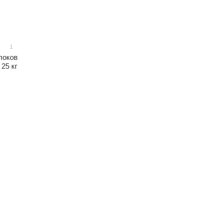
1
локов
25 кг