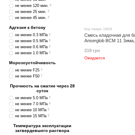
не менее 120 мин.
4
не менее 25 мин.
2
не менее 45 мин.
2
Адгезия к бетону
Код товара: 16639
не менее 0.3 МПа
2
Смесь кладочная для б
Anserglob BCM 11 Зима, 
не менее 0.5 МПа
3
не менее 0.6 МПа
2
219 грн
не менее 1.0 МПа
2
Ожидается
Морозоустойчивость
не менее F25
2
не менее F50
7
Прочность на сжатие через 28
суток
не менее 5.0 МПа
2
не менее 7.0 МПа
3
не менее 10 МПа
2
не менее 15 МПа
2
Температура эксплуатации
затвердевшего раствора