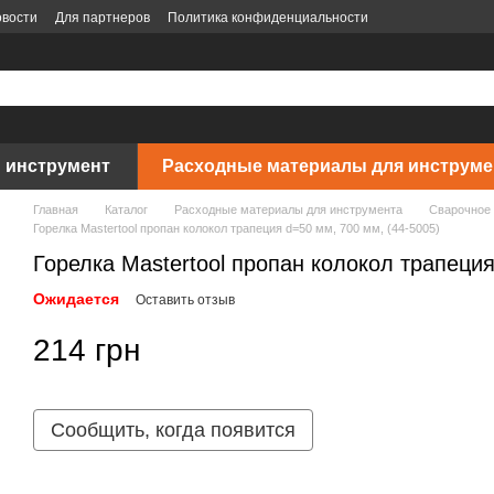
вости
Для партнеров
Политика конфиденциальности
 инструмент
Расходные материалы для инструме
Главная
Каталог
Расходные материалы для инструмента
Сварочное
Горелка Mastertool пропан колокол трапеция d=50 мм, 700 мм, (44-5005)
Горелка Mastertool пропан колокол трапеция
Ожидается
Оставить отзыв
214 грн
Сообщить, когда появится