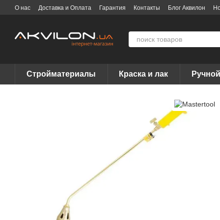
Перейти к основному контенту
О нас
Доставка и Оплата
Гарантия
Контакты
Блог Аквилон
Но
Договор публичной оферты
Вакансии
Бренды
Стройматериалы
Краска и лак
Ручной