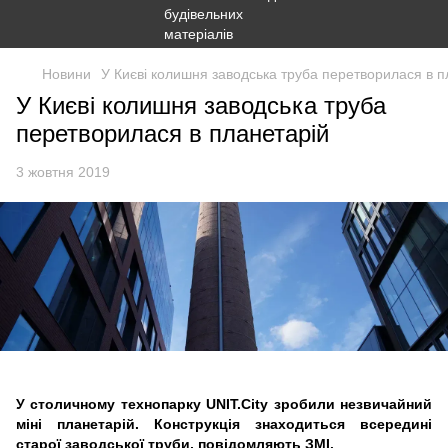
Новини
У Києві колишня заводська труба перетворилася в п
У Києві колишня заводська труба
перетворилася в планетарій
3 жовтня 2019
У столичному технопарку UNIT.City зробили незвичайний
міні планетарій. Конструкція знаходиться всередині
старої заводської труби, повідомляють ЗМІ.