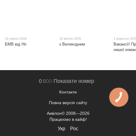
15 липня 2026
10 квітня 2026
1 вересня 202
БМВ від Нп
з Великоднем
Вакансії! П
нашої коман
0
8
0
0
Показати номер
Контакти
Повна версія сайту
Аквілон© 2008—2026
Працюємо в кайф!
Укр
Рос