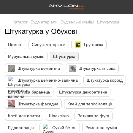
Каталог
Будматеріали
Будівельні суміші
Штукатурка
Штукатурка у Обухові
Цемент
Сипучі матеріали
Грунтовка
Мурувальна суміш
Штукатурка
Штукатурка цементна
Штукатурка гіпсова
Штукатурка цементно-вапняна
Штукатурка короїд
Штукатурка баранець
Штукатурка декоративна
Штукатурка фасадна
Клей для теплоізоляції
Клей для плитки
Шпаклівка
Затирка та фуга
Гідроізоляція
Сухий бетон
Ремонтна суміш