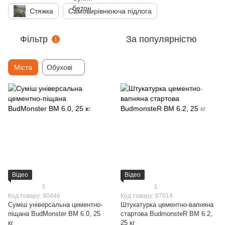
Стяжка
Самовирівнююча підлога
Фільтр
За популярністю
1
Міста
Обухові
Відео
Відео
3
1
Код товару: 90446
Код товару: 87014
Суміш універсальна цементно-
Штукатурка цементно-вапняна
піщана BudMonster BM 6.0, 25
стартова BudmonsteR BM 6.2,
кг
25 кг