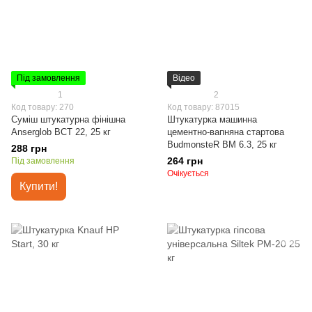
Під замовлення
Відео
1
2
Код товару: 270
Код товару: 87015
Суміш штукатурна фінішна
Штукатурка машинна
Anserglob BCT 22, 25 кг
цементно-вапняна стартова
BudmonsteR BM 6.3, 25 кг
288 грн
264 грн
Під замовлення
Очікується
Купити!