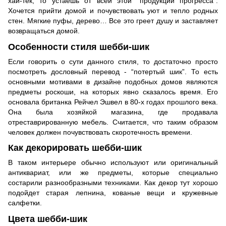
хай-тек, то устаешь от всей этой “продукции прогресса”.
Хочется прийти домой и почувствовать уют и тепло родных
стен. Мягкие пуфы, дерево… Все это греет душу и заставляет
возвращаться домой.
Особенности стиля шебби-шик
Если говорить о сути данного стиля, то достаточно просто
посмотреть дословный перевод - “потертый шик”. То есть
основными мотивами в дизайне подобных домов являются
предметы роскоши, на которых явно сказалось время. Его
основала британка Рейчел Эшвел в 80-х годах прошлого века.
Она была хозяйкой магазина, где продавала
отреставрированную мебель. Считается, что таким образом
человек должен почувствовать скоротечность времени.
Как декорировать шебби-шик
В таком интерьере обычно используют или оригинальный
антиквариат, или же предметы, которые специально
состарили разнообразными техниками. Как декор тут хорошо
подойдет старая лепнина, кованые вещи и кружевные
салфетки.
Цвета шебби-шик