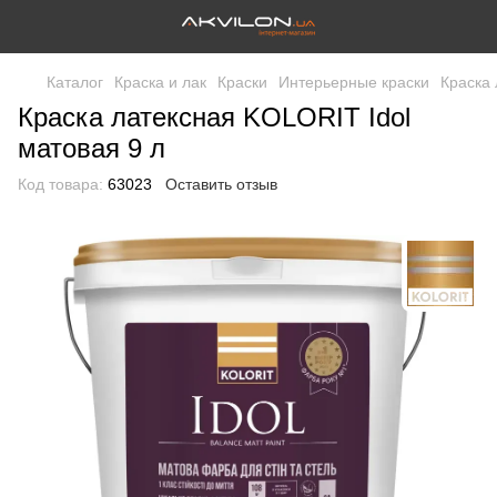
Каталог
Краска и лак
Краски
Интерьерные краски
Краска 
Краска латексная KOLORIT Idol
матовая 9 л
Код товара:
63023
Оставить отзыв